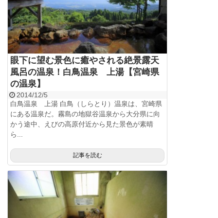
眼下に望む景色に癒やされる絶景露天
風呂の温泉！白鳥温泉 上湯【宮崎県
の温泉】
2014/12/5
白鳥温泉 上湯 白鳥（しらとり）温泉は、宮崎県
にある温泉だ。霧島の地獄谷温泉から大分県に向
かう途中、えびの高原付近から見た景色が素晴
ら...
記事を読む