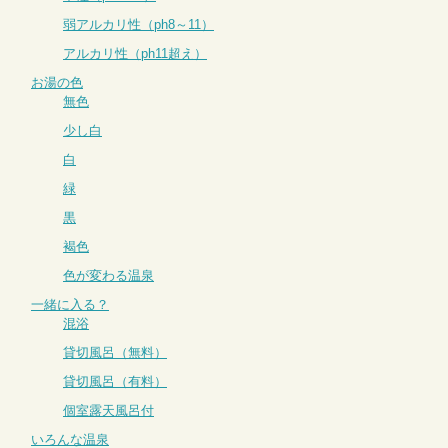
弱アルカリ性（ph8～11）
アルカリ性（ph11超え）
お湯の色
無色
少し白
白
緑
黒
褐色
色が変わる温泉
一緒に入る？
混浴
貸切風呂（無料）
貸切風呂（有料）
個室露天風呂付
いろんな温泉