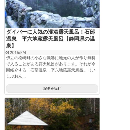
ダイバーに人気の混浴露天風呂！石部
温泉 平六地蔵露天風呂【静岡県の温
泉】
2015/8/4
伊豆の松崎町の小さな漁港に地元の人が作り無料
で入ることがある露天風呂があります。それが今
回紹介する「石部温泉 平六地蔵露天風呂」（い
しぶおん...
記事を読む