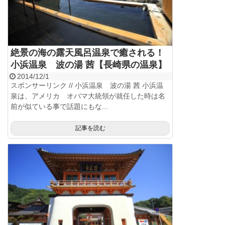
絶景の海の露天風呂温泉で癒される！
小浜温泉 波の湯 茜【長崎県の温泉】
2014/12/1
スポンサーリンク // 小浜温泉 波の湯 茜 小浜温
泉は、アメリカ オバマ大統領が就任した時は名
前が似ている事で話題にもな...
記事を読む