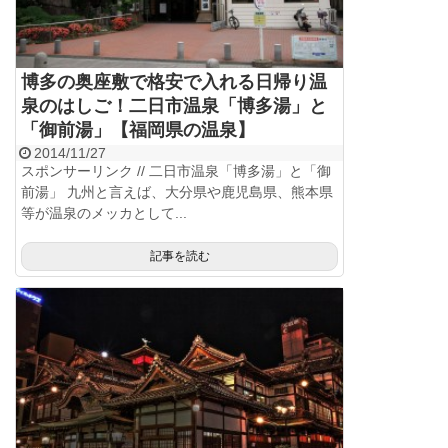
博多の奥座敷で格安で入れる日帰り温
泉のはしご！二日市温泉「博多湯」と
「御前湯」【福岡県の温泉】
2014/11/27
スポンサーリンク // 二日市温泉「博多湯」と「御
前湯」 九州と言えば、大分県や鹿児島県、熊本県
等が温泉のメッカとして...
記事を読む