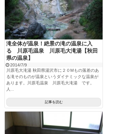
滝全体が温泉！絶景の滝の温泉に入
る 川原毛温泉 川原毛大滝湯【秋田
県の温泉】
2014/7/9
川原毛大滝湯 秋田県湯沢市に２０Mもの落差のあ
る滝そのものが温泉というダイナミックな温泉が
あります。川原毛温泉 川原毛大滝湯 です。
人...
記事を読む