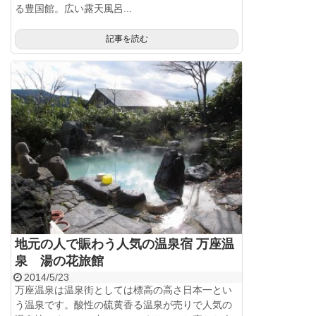
る豊国館。広い露天風呂...
記事を読む
地元の人で賑わう人気の温泉宿 万座温
泉 湯の花旅館
2014/5/23
万座温泉は温泉街としては標高の高さ日本一とい
う温泉です。酸性の硫黄香る温泉が売りで人気の