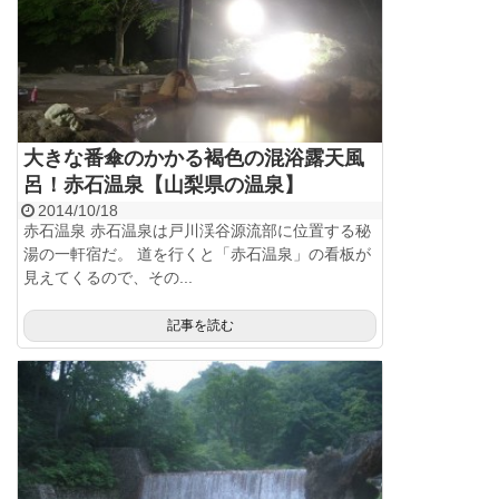
大きな番傘のかかる褐色の混浴露天風
呂！赤石温泉【山梨県の温泉】
2014/10/18
赤石温泉 赤石温泉は戸川渓谷源流部に位置する秘
湯の一軒宿だ。 道を行くと「赤石温泉」の看板が
見えてくるので、その...
記事を読む