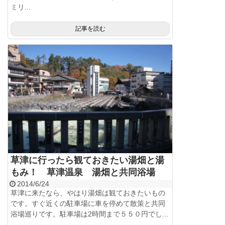
ミリ...
記事を読む
草津に行ったら観ておきたい湯畑と湯
もみ！ 草津温泉 湯畑と共同浴場
2014/6/24
草津に来たなら、やはり湯畑は観ておきたいもの
です。すぐ近くの駐車場に車を停めて散策と共同
浴場巡りです。駐車場は2時間まで５５０円でし...