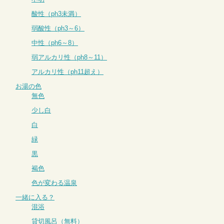
酸性（ph3未満）
弱酸性（ph3～6）
中性（ph6～8）
弱アルカリ性（ph8～11）
アルカリ性（ph11超え）
お湯の色
無色
少し白
白
緑
黒
褐色
色が変わる温泉
一緒に入る？
混浴
貸切風呂（無料）