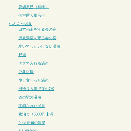
貸切風呂（有料）
個室露天風呂付
いろんな温泉
日本秘湯を守る会の宿
源泉湯宿を守る会の宿
歩いてしかいけない温泉
野湯
タダで入れる温泉
公衆浴場
少し変わった温泉
日帰り入浴で夜中OK
道の駅の温泉
閉鎖された温泉
素泊まり5000円未満
40度未満の温湯