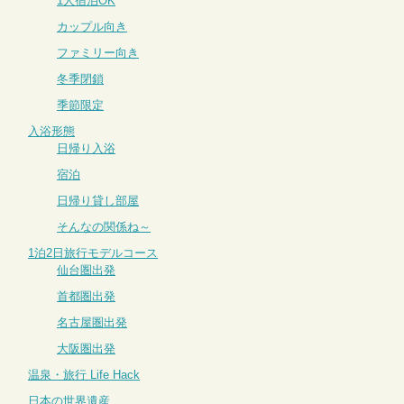
1人宿泊OK
カップル向き
ファミリー向き
冬季閉鎖
季節限定
入浴形態
日帰り入浴
宿泊
日帰り貸し部屋
そんなの関係ね～
1泊2日旅行モデルコース
仙台圏出発
首都圏出発
名古屋圏出発
大阪圏出発
温泉・旅行 Life Hack
日本の世界遺産