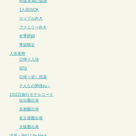
40度未満の温湯
1人宿泊OK
カップル向き
ファミリー向き
冬季閉鎖
季節限定
入浴形態
日帰り入浴
宿泊
日帰り貸し部屋
そんなの関係ね～
1泊2日旅行モデルコース
仙台圏出発
首都圏出発
名古屋圏出発
大阪圏出発
温泉・旅行 Life Hack