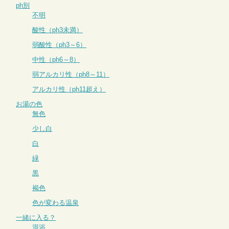
ph別
不明
酸性（ph3未満）
弱酸性（ph3～6）
中性（ph6～8）
弱アルカリ性（ph8～11）
アルカリ性（ph11超え）
お湯の色
無色
少し白
白
緑
黒
褐色
色が変わる温泉
一緒に入る？
混浴