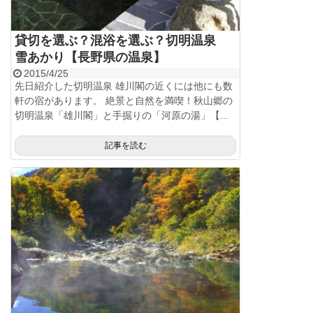
貸切を選ぶ？混浴を選ぶ？切明温泉
雪あかり【長野県の温泉】
2015/4/25
先日紹介した切明温泉 雄川閣の近くには他にも数
軒の宿があります。 絶景と自然を満喫！秋山郷の
切明温泉「雄川閣」と手掘りの「河原の湯」【...
記事を読む