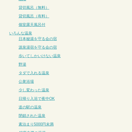
貸切風呂（無料）
貸切風呂（有料）
個室露天風呂付
いろんな温泉
日本秘湯を守る会の宿
源泉湯宿を守る会の宿
歩いてしかいけない温泉
野湯
タダで入れる温泉
公衆浴場
少し変わった温泉
日帰り入浴で夜中OK
道の駅の温泉
閉鎖された温泉
素泊まり5000円未満