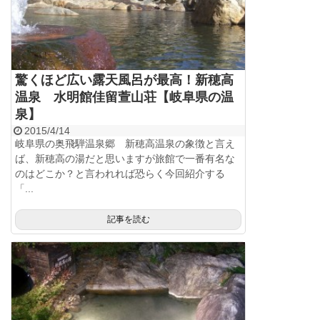
驚くほど広い露天風呂が最高！新穂高
温泉 水明館佳留萱山荘【岐阜県の温
泉】
2015/4/14
岐阜県の奥飛騨温泉郷 新穂高温泉の象徴と言え
ば、新穂高の湯だと思いますが旅館で一番有名な
のはどこか？と言われれば恐らく今回紹介する
「...
記事を読む