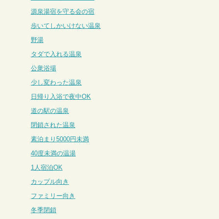
源泉湯宿を守る会の宿
歩いてしかいけない温泉
野湯
タダで入れる温泉
公衆浴場
少し変わった温泉
日帰り入浴で夜中OK
道の駅の温泉
閉鎖された温泉
素泊まり5000円未満
40度未満の温湯
1人宿泊OK
カップル向き
ファミリー向き
冬季閉鎖