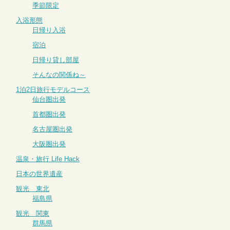
季節限定
入浴形態
日帰り入浴
宿泊
日帰り貸し部屋
そんなの関係ね～
1泊2日旅行モデルコース
仙台圏出発
首都圏出発
名古屋圏出発
大阪圏出発
温泉・旅行 Life Hack
日本の世界遺産
観光 東北
福島県
観光 関東
群馬県