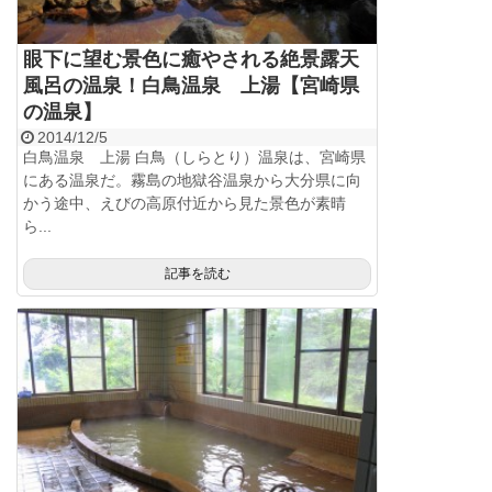
眼下に望む景色に癒やされる絶景露天
風呂の温泉！白鳥温泉 上湯【宮崎県
の温泉】
2014/12/5
白鳥温泉 上湯 白鳥（しらとり）温泉は、宮崎県
にある温泉だ。霧島の地獄谷温泉から大分県に向
かう途中、えびの高原付近から見た景色が素晴
ら...
記事を読む