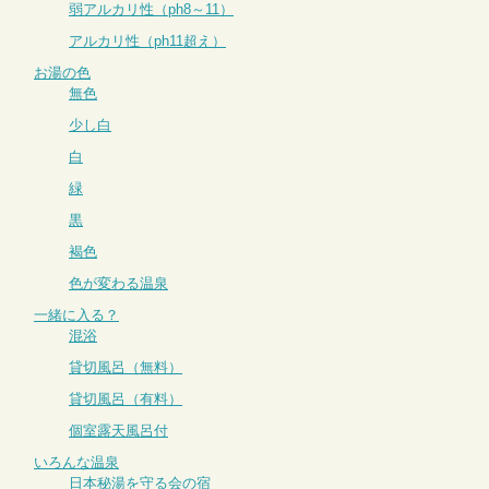
弱アルカリ性（ph8～11）
アルカリ性（ph11超え）
お湯の色
無色
少し白
白
緑
黒
褐色
色が変わる温泉
一緒に入る？
混浴
貸切風呂（無料）
貸切風呂（有料）
個室露天風呂付
いろんな温泉
日本秘湯を守る会の宿