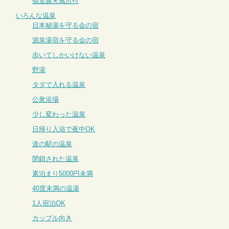
個室露天風呂付
いろんな温泉
日本秘湯を守る会の宿
源泉湯宿を守る会の宿
歩いてしかいけない温泉
野湯
タダで入れる温泉
公衆浴場
少し変わった温泉
日帰り入浴で夜中OK
道の駅の温泉
閉鎖された温泉
素泊まり5000円未満
40度未満の温湯
1人宿泊OK
カップル向き