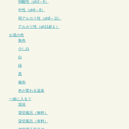
弱酸性（ph3～6）
中性（ph6～8）
弱アルカリ性（ph8～11）
アルカリ性（ph11超え）
お湯の色
無色
少し白
白
緑
黒
褐色
色が変わる温泉
一緒に入る？
混浴
貸切風呂（無料）
貸切風呂（有料）