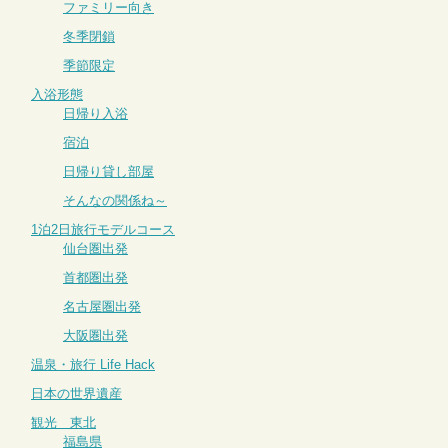
ファミリー向き
冬季閉鎖
季節限定
入浴形態
日帰り入浴
宿泊
日帰り貸し部屋
そんなの関係ね～
1泊2日旅行モデルコース
仙台圏出発
首都圏出発
名古屋圏出発
大阪圏出発
温泉・旅行 Life Hack
日本の世界遺産
観光 東北
福島県