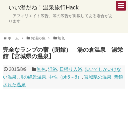
いい湯だね！温泉旅行Hack
「アフィリエイト広告」等の広告が掲載してある場合があ
ります
ホーム
お湯の色
無色
完全なランプの宿（閉館） 湯の倉温泉 湯栄
館【宮城県の温泉】
2015/8/9
無色
,
混浴
,
日帰り入浴
,
歩いてしかいけな
い温泉
,
川の絶景温泉
,
中性（ph6～8）
,
宮城県の温泉
,
閉鎖
された温泉