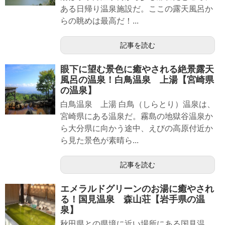
ある日帰り温泉施設だ。ここの露天風呂か
らの眺めは最高だ！...
記事を読む
眼下に望む景色に癒やされる絶景露天
風呂の温泉！白鳥温泉 上湯【宮崎県
の温泉】
白鳥温泉 上湯 白鳥（しらとり）温泉は、
宮崎県にある温泉だ。霧島の地獄谷温泉か
ら大分県に向かう途中、えびの高原付近か
ら見た景色が素晴ら...
記事を読む
エメラルドグリーンのお湯に癒やされ
る！国見温泉 森山荘【岩手県の温
泉】
秋田県との県境に近い場所にある国見温