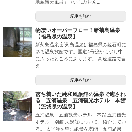
地蔵露天風呂」（いしぶおん...
記事を読む
物凄いオーバーフロー！新菊島温泉
【福島県の温泉】
新菊島温泉 新菊島温泉は福島県の鏡石町に
ある温泉旅館です。国道4号線から少し中
に入ったところにあります。 高速道路で言
え...
記事を読む
落ち着いた純和風旅館の温泉で癒され
る 五浦温泉 五浦観光ホテル 本館
【茨城県の温泉】
五浦温泉 五浦観光ホテル 本館 五浦観光
ホテル 別館 大観荘について、紹介してい
る。 太平洋を望む絶景を堪能！五浦温泉