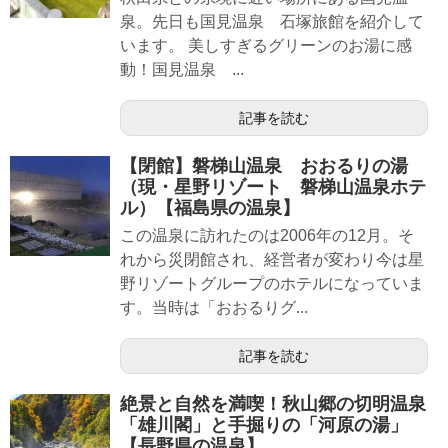
泉。先日も国見温泉 石塚旅館を紹介して
います。 美しすぎるグリーンのお湯に感
動！国見温泉 ...
記事を読む
【閉館】磐梯山温泉 おおるりの湯
（現・星野リゾート 磐梯山温泉ホテ
ル）【福島県の温泉】
この温泉に訪れたのは2006年の12月。そ
れから災閉館され、経営者が変わり今は星
野リゾートグループのホテルになっていま
す。当時は「おおるりグ...
記事を読む
絶景と自然を満喫！秋山郷の切明温泉
「雄川閣」と手掘りの「河原の湯」
【長野県の温泉】