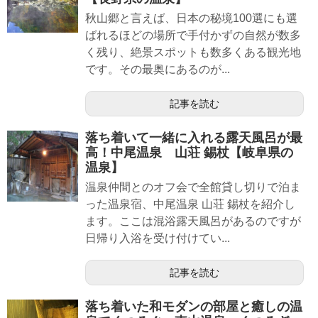
秋山郷と言えば、日本の秘境100選にも選
ばれるほどの場所で手付かずの自然が数多
く残り、絶景スポットも数多くある観光地
です。その最奥にあるのが...
記事を読む
落ち着いて一緒に入れる露天風呂が最
高！中尾温泉 山荘 錫杖【岐阜県の
温泉】
温泉仲間とのオフ会で全館貸し切りで泊ま
った温泉宿、中尾温泉 山荘 錫杖を紹介し
ます。ここは混浴露天風呂があるのですが
日帰り入浴を受け付けてい...
記事を読む
落ち着いた和モダンの部屋と癒しの温