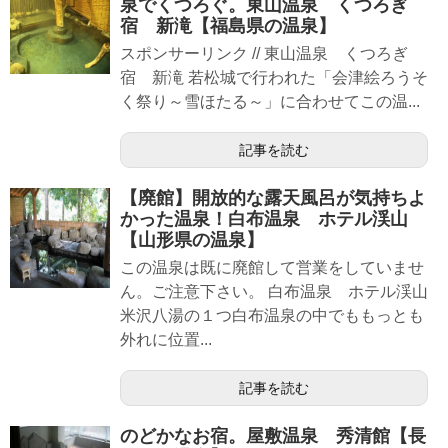
泉でくつろぐ。東山温泉 くつろぎ
宿 新滝【福島県の温泉】
スポンサーリンク // 東山温泉 くつろぎ
宿 新滝 若松城で行われた「会津絵ろうそ
く祭り～雪ほたる～」に合わせてこの温...
記事を読む
【廃館】開放的な露天風呂が気持ちよ
かった温泉！白布温泉 ホテル渓山
【山形県の温泉】
この温泉は既に廃館して営業をしていませ
ん。ご注意下さい。 白布温泉 ホテル渓山
米沢八湯の１つ白布温泉の中でももっとも
外れに位置...
記事を読む
のどかなお宿。屋敷温泉 秀清館【長