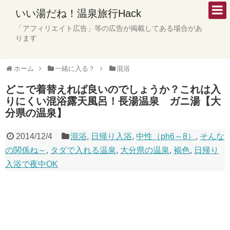
いい湯だね！温泉旅行Hack
「アフィリエイト広告」等の広告が掲載してある場合があ
ります
ホーム
一緒に入る？
混浴
どこで着替えれば良いのでしょうか？これは入
りにくい混浴露天風呂！長湯温泉 ガニ湯【大
分県の温泉】
2014/12/4
混浴
,
日帰り入浴
,
中性（ph6～8）
,
そんな
の関係ね～
,
タダで入れる温泉
,
大分県の温泉
,
褐色
,
日帰り
入浴で夜中OK