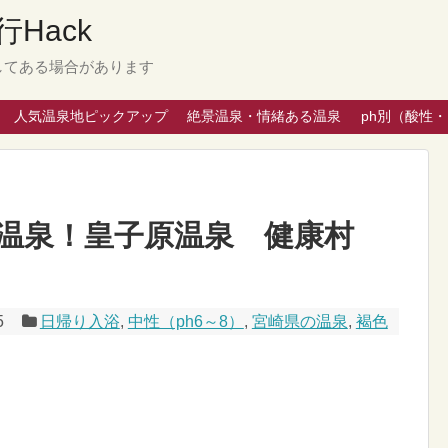
Hack
してある場合があります
人気温泉地ピックアップ
絶景温泉・情緒ある温泉
ph別（酸性
温泉！皇子原温泉 健康村
5
日帰り入浴
,
中性（ph6～8）
,
宮崎県の温泉
,
褐色