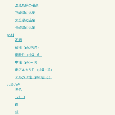
鹿児島県の温泉
宮崎県の温泉
大分県の温泉
長崎県の温泉
ph別
不明
酸性（ph3未満）
弱酸性（ph3～6）
中性（ph6～8）
弱アルカリ性（ph8～11）
アルカリ性（ph11超え）
お湯の色
無色
少し白
白
緑