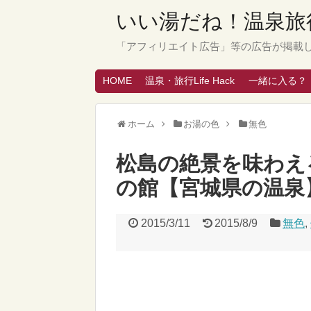
いい湯だね！温泉旅行
「アフィリエイト広告」等の広告が掲載
HOME
温泉・旅行Life Hack
一緒に入る？
ホーム
お湯の色
無色
松島の絶景を味わえ
の館【宮城県の温泉
2015/3/11
2015/8/9
無色
,