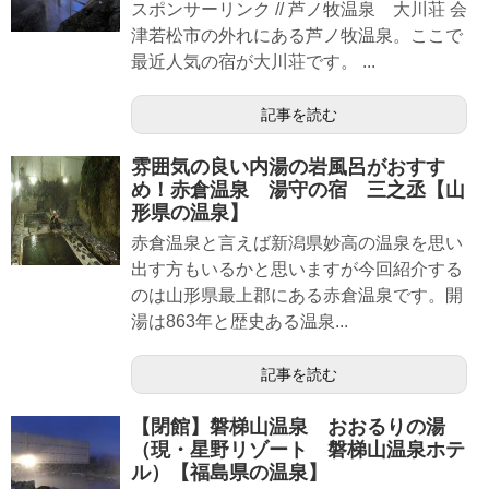
スポンサーリンク // 芦ノ牧温泉 大川荘 会
津若松市の外れにある芦ノ牧温泉。ここで
最近人気の宿が大川荘です。 ...
記事を読む
雰囲気の良い内湯の岩風呂がおすす
め！赤倉温泉 湯守の宿 三之丞【山
形県の温泉】
赤倉温泉と言えば新潟県妙高の温泉を思い
出す方もいるかと思いますが今回紹介する
のは山形県最上郡にある赤倉温泉です。開
湯は863年と歴史ある温泉...
記事を読む
【閉館】磐梯山温泉 おおるりの湯
（現・星野リゾート 磐梯山温泉ホテ
ル）【福島県の温泉】