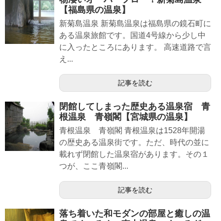
【福島県の温泉】
新菊島温泉 新菊島温泉は福島県の鏡石町に
ある温泉旅館です。国道4号線から少し中
に入ったところにあります。 高速道路で言
え...
記事を読む
閉館してしまった歴史ある温泉宿 青
根温泉 青嶺閣【宮城県の温泉】
青根温泉 青嶺閣 青根温泉は1528年開湯
の歴史ある温泉街です。ただ、時代の並に
載れず閉館した温泉宿があります。その１
つが、ここ青嶺閣...
記事を読む
落ち着いた和モダンの部屋と癒しの温