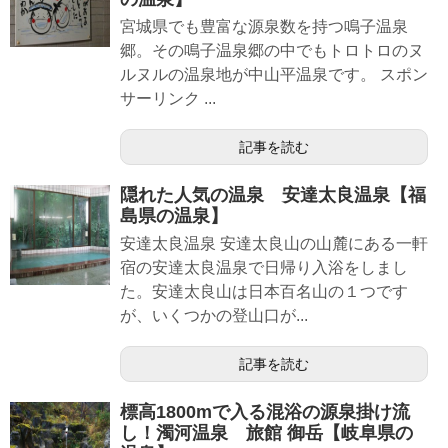
宮城県でも豊富な源泉数を持つ鳴子温泉
郷。その鳴子温泉郷の中でもトロトロのヌ
ルヌルの温泉地が中山平温泉です。 スポン
サーリンク ...
記事を読む
隠れた人気の温泉 安達太良温泉【福
島県の温泉】
安達太良温泉 安達太良山の山麓にある一軒
宿の安達太良温泉で日帰り入浴をしまし
た。安達太良山は日本百名山の１つです
が、いくつかの登山口が...
記事を読む
標高1800mで入る混浴の源泉掛け流
し！濁河温泉 旅館 御岳【岐阜県の