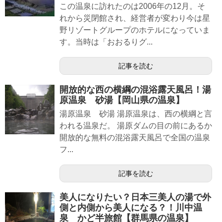
この温泉に訪れたのは2006年の12月。そ
れから災閉館され、経営者が変わり今は星
野リゾートグループのホテルになっていま
す。当時は「おおるりグ...
記事を読む
開放的な西の横綱の混浴露天風呂！湯
原温泉 砂湯【岡山県の温泉】
湯原温泉 砂湯 湯原温泉は、西の横綱と言
われる温泉だ。 湯原ダムの目の前にあるか
開放的な無料の混浴露天風呂で全国の温泉
フ...
記事を読む
美人になりたい？日本三美人の湯で外
側と内側から美人になる？！川中温
泉 かど半旅館【群馬県の温泉】