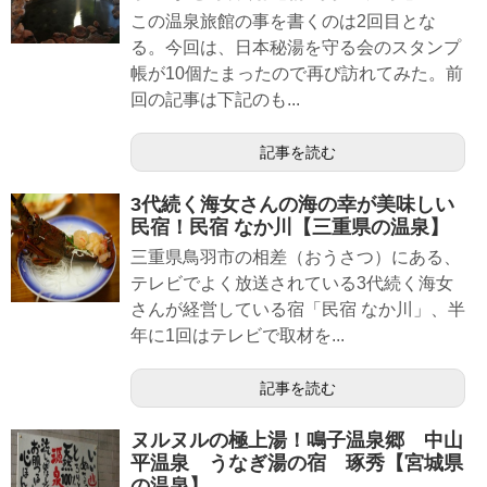
この温泉旅館の事を書くのは2回目とな
る。今回は、日本秘湯を守る会のスタンプ
帳が10個たまったので再び訪れてみた。前
回の記事は下記のも...
記事を読む
3代続く海女さんの海の幸が美味しい
民宿！民宿 なか川【三重県の温泉】
三重県鳥羽市の相差（おうさつ）にある、
テレビでよく放送されている3代続く海女
さんが経営している宿「民宿 なか川」、半
年に1回はテレビで取材を...
記事を読む
ヌルヌルの極上湯！鳴子温泉郷 中山
平温泉 うなぎ湯の宿 琢秀【宮城県
の温泉】