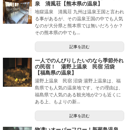
泉 清風荘【熊本県の温泉】
地獄温泉 清風荘 九州は温泉王国と言われ
る事があるが、その温泉王国の中でも人気
なのが大分県と熊本県では無いだろうか？
その熊本県の中でも...
記事を読む
一人でのんびりしたいのなら季節外れ
の民宿！ 湯野上温泉 民宿 沼袋
【福島県の温泉】
湯野上温泉 民宿 沼袋 湯野上温泉は、福
島県でも人気の温泉地です。その理由は、
福島県で人気のある観光地が2つも近くに
ある上、もよりの新...
記事を読む
物凄いオーバーフロー！新菊島温泉