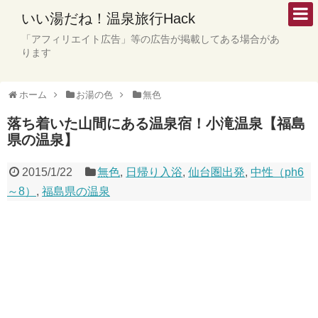
いい湯だね！温泉旅行Hack
「アフィリエイト広告」等の広告が掲載してある場合があ
ります
ホーム
お湯の色
無色
落ち着いた山間にある温泉宿！小滝温泉【福島
県の温泉】
2015/1/22
無色
,
日帰り入浴
,
仙台圏出発
,
中性（ph6
～8）
,
福島県の温泉