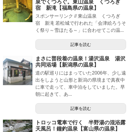
泉でくつろぐ。東山温泉 くつろぎ
宿 新滝【福島県の温泉】
スポンサーリンク // 東山温泉 くつろぎ
宿 新滝 若松城で行われた「会津絵ろうそ
く祭り～雪ほたる～」に合わせてこの温...
記事を読む
まさに普段着の温泉！湯沢温泉 湯沢
共同浴場【新潟県の温泉】
道の駅巡りにはまっていた2006年、少し遠
出をしようと山形と新潟の県境まで真夜中
に車で走って、車中泊をしていました。早
朝に起きて、あ...
記事を読む
トロッコ電車で行く 半野湯の混浴露
天風呂！鐘釣温泉【富山県の温泉】