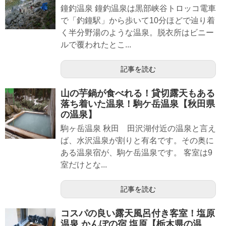
鐘釣温泉 鐘釣温泉は黒部峡谷トロッコ電車
で「釣鐘駅」から歩いて10分ほどで辿り着
く半分野湯のような温泉。脱衣所はビニー
ルで覆われたとこ...
記事を読む
山の芋鍋が食べれる！貸切露天もある
落ち着いた温泉！駒ケ岳温泉【秋田県
の温泉】
駒ヶ岳温泉 秋田 田沢湖付近の温泉と言え
ば、水沢温泉が割りと有名です。その奥に
ある温泉宿が、駒ケ岳温泉です。 客室は9
室だけとな...
記事を読む
コスパの良い露天風呂付き客室！塩原
温泉 かんぽの宿 塩原【栃木県の温