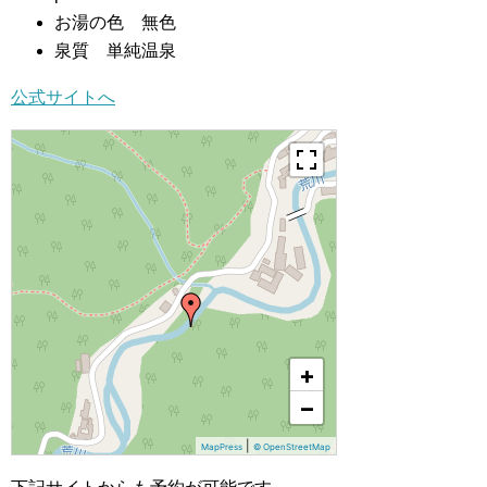
お湯の色 無色
泉質 単純温泉
公式サイトへ
+
−
|
MapPress
© OpenStreetMap