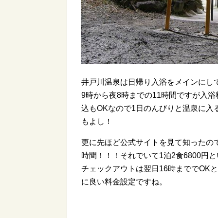
井戸川温泉は日帰り入浴をメインにし
9時から夜8時までの11時間ですが入浴
込もOKなので1日のんびりと温泉に
もよし！
更に先ほど公式サイトを見て知ったので
時間！！！それでいて1泊2食6800
チェックアウトは翌日16時まででOK
に良い料金設定ですね。