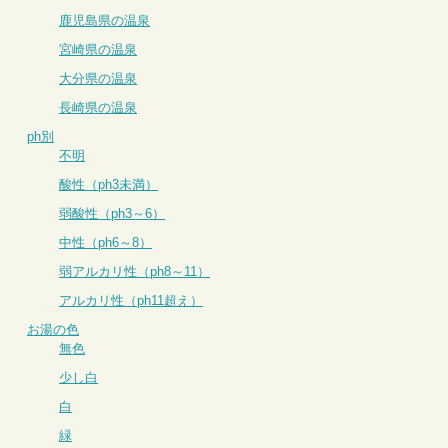
鹿児島県の温泉
宮崎県の温泉
大分県の温泉
長崎県の温泉
ph別
不明
酸性（ph3未満）
弱酸性（ph3～6）
中性（ph6～8）
弱アルカリ性（ph8～11）
アルカリ性（ph11超え）
お湯の色
無色
少し白
白
緑