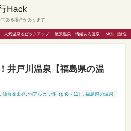
Hack
してある場合があります
人気温泉地ピックアップ
絶景温泉・情緒ある温泉
ph別（酸性
！井戸川温泉【福島県の温
,
仙台圏出発
,
弱アルカリ性（ph8～11）
,
福島県の温泉