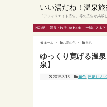
いい湯だね！温泉旅行
「アフィリエイト広告」等の広告が掲載
HOME
温泉・旅行Life Hack
一緒に入る？
ホーム
お湯の色
無色
ゆっくり寛げる温泉
泉】
2015/8/13
無色
,
日帰り入浴