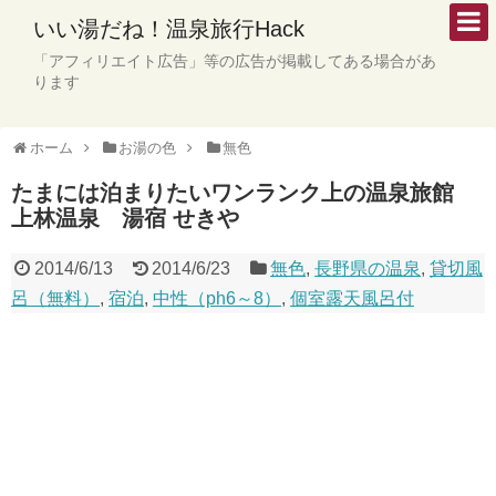
いい湯だね！温泉旅行Hack
「アフィリエイト広告」等の広告が掲載してある場合があ
ります
ホーム
お湯の色
無色
たまには泊まりたいワンランク上の温泉旅館
上林温泉 湯宿 せきや
2014/6/13
2014/6/23
無色
,
長野県の温泉
,
貸切風
呂（無料）
,
宿泊
,
中性（ph6～8）
,
個室露天風呂付