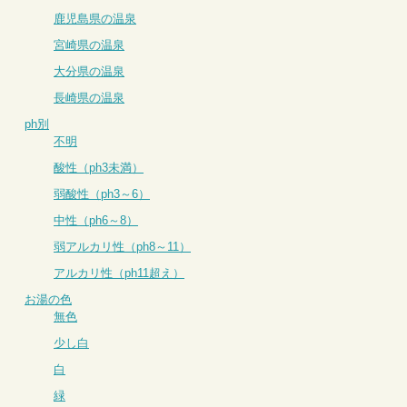
鹿児島県の温泉
宮崎県の温泉
大分県の温泉
長崎県の温泉
ph別
不明
酸性（ph3未満）
弱酸性（ph3～6）
中性（ph6～8）
弱アルカリ性（ph8～11）
アルカリ性（ph11超え）
お湯の色
無色
少し白
白
緑