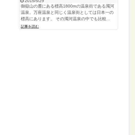
2015/5/29
御嶽山の麓にある標高1800mの温泉街である濁河
温泉。万座温泉と同じく温泉街としては日本一の
標高にあります。 その濁河温泉の中でも比較...
記事を読む