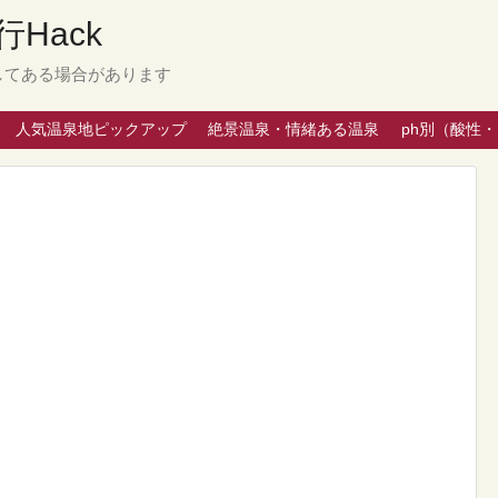
Hack
してある場合があります
人気温泉地ピックアップ
絶景温泉・情緒ある温泉
ph別（酸性