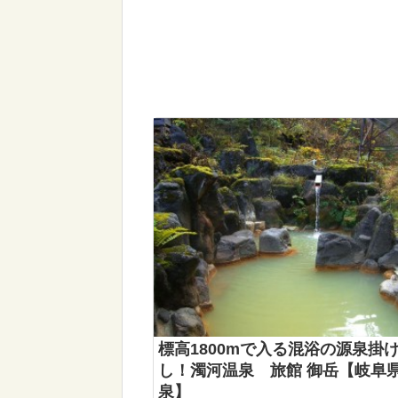
標高1800mで入る混浴の源泉掛
し！濁河温泉 旅館 御岳【岐阜
泉】