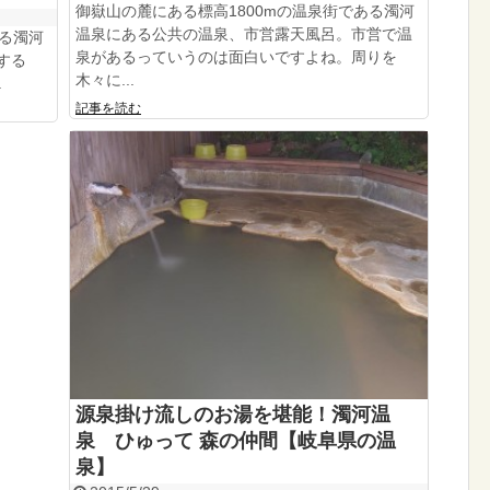
御嶽山の麓にある標高1800mの温泉街である濁河
温泉にある公共の温泉、市営露天風呂。市営で温
ある濁河
泉があるっていうのは面白いですよね。周りを
する
木々に...
.
記事を読む
源泉掛け流しのお湯を堪能！濁河温
泉 ひゅって 森の仲間【岐阜県の温
泉】