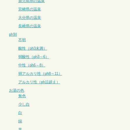
鹿児島県の温泉
宮崎県の温泉
大分県の温泉
長崎県の温泉
ph別
不明
酸性（ph3未満）
弱酸性（ph3～6）
中性（ph6～8）
弱アルカリ性（ph8～11）
アルカリ性（ph11超え）
お湯の色
無色
少し白
白
緑
黒