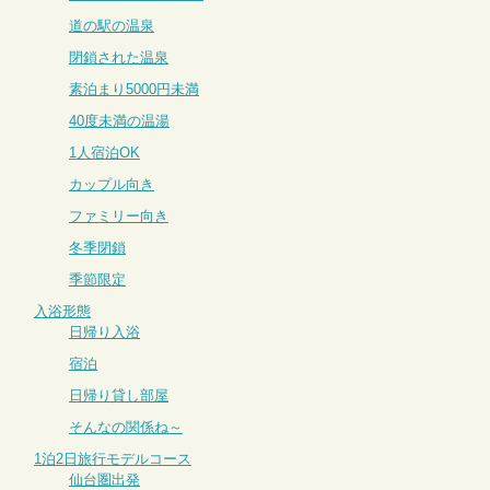
道の駅の温泉
閉鎖された温泉
素泊まり5000円未満
40度未満の温湯
1人宿泊OK
カップル向き
ファミリー向き
冬季閉鎖
季節限定
入浴形態
日帰り入浴
宿泊
日帰り貸し部屋
そんなの関係ね～
1泊2日旅行モデルコース
仙台圏出発