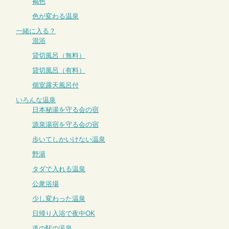
褐色
色が変わる温泉
一緒に入る？
混浴
貸切風呂（無料）
貸切風呂（有料）
個室露天風呂付
いろんな温泉
日本秘湯を守る会の宿
源泉湯宿を守る会の宿
歩いてしかいけない温泉
野湯
タダで入れる温泉
公衆浴場
少し変わった温泉
日帰り入浴で夜中OK
道の駅の温泉