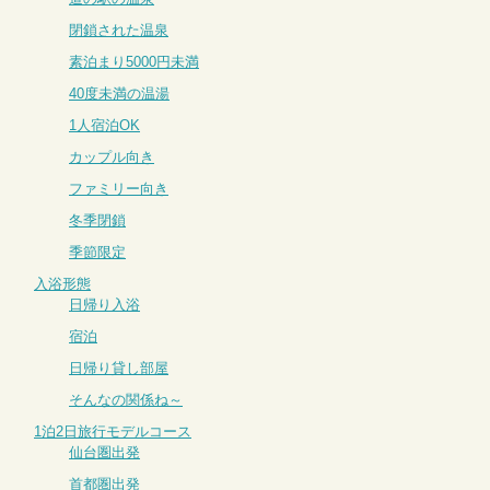
閉鎖された温泉
素泊まり5000円未満
40度未満の温湯
1人宿泊OK
カップル向き
ファミリー向き
冬季閉鎖
季節限定
入浴形態
日帰り入浴
宿泊
日帰り貸し部屋
そんなの関係ね～
1泊2日旅行モデルコース
仙台圏出発
首都圏出発