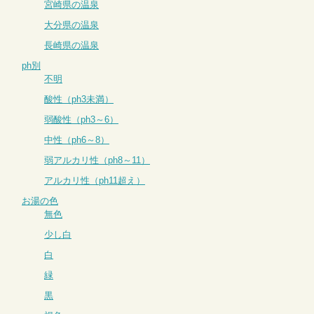
宮崎県の温泉
大分県の温泉
長崎県の温泉
ph別
不明
酸性（ph3未満）
弱酸性（ph3～6）
中性（ph6～8）
弱アルカリ性（ph8～11）
アルカリ性（ph11超え）
お湯の色
無色
少し白
白
緑
黒