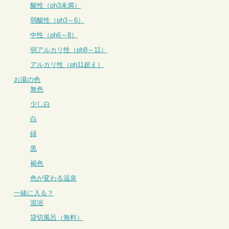
酸性（ph3未満）
弱酸性（ph3～6）
中性（ph6～8）
弱アルカリ性（ph8～11）
アルカリ性（ph11超え）
お湯の色
無色
少し白
白
緑
黒
褐色
色が変わる温泉
一緒に入る？
混浴
貸切風呂（無料）