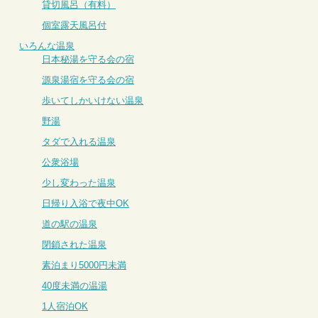
貸切風呂（有料）
個室露天風呂付
いろんな温泉
日本秘湯を守る会の宿
源泉湯宿を守る会の宿
歩いてしかいけない温泉
野湯
タダで入れる温泉
公衆浴場
少し変わった温泉
日帰り入浴で夜中OK
道の駅の温泉
閉鎖された温泉
素泊まり5000円未満
40度未満の温湯
1人宿泊OK