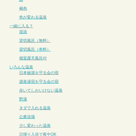
褐色
色が変わる温泉
一緒に入る？
混浴
貸切風呂（無料）
貸切風呂（有料）
個室露天風呂付
いろんな温泉
日本秘湯を守る会の宿
源泉湯宿を守る会の宿
歩いてしかいけない温泉
野湯
タダで入れる温泉
公衆浴場
少し変わった温泉
日帰り入浴で夜中OK