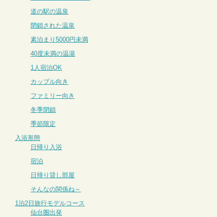
道の駅の温泉
閉鎖された温泉
素泊まり5000円未満
40度未満の温湯
1人宿泊OK
カップル向き
ファミリー向き
冬季閉鎖
季節限定
入浴形態
日帰り入浴
宿泊
日帰り貸し部屋
そんなの関係ね～
1泊2日旅行モデルコース
仙台圏出発