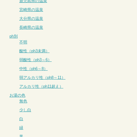
鹿児島県の温泉
宮崎県の温泉
大分県の温泉
長崎県の温泉
ph別
不明
酸性（ph3未満）
弱酸性（ph3～6）
中性（ph6～8）
弱アルカリ性（ph8～11）
アルカリ性（ph11超え）
お湯の色
無色
少し白
白
緑
黒