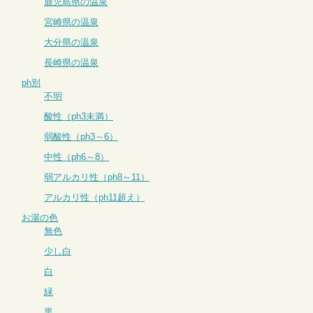
鹿児島県の温泉
宮崎県の温泉
大分県の温泉
長崎県の温泉
ph別
不明
酸性（ph3未満）
弱酸性（ph3～6）
中性（ph6～8）
弱アルカリ性（ph8～11）
アルカリ性（ph11超え）
お湯の色
無色
少し白
白
緑
黒