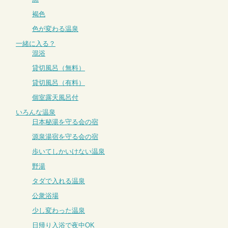
褐色
色が変わる温泉
一緒に入る？
混浴
貸切風呂（無料）
貸切風呂（有料）
個室露天風呂付
いろんな温泉
日本秘湯を守る会の宿
源泉湯宿を守る会の宿
歩いてしかいけない温泉
野湯
タダで入れる温泉
公衆浴場
少し変わった温泉
日帰り入浴で夜中OK