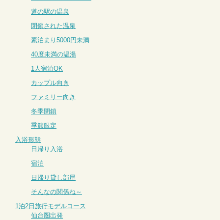
道の駅の温泉
閉鎖された温泉
素泊まり5000円未満
40度未満の温湯
1人宿泊OK
カップル向き
ファミリー向き
冬季閉鎖
季節限定
入浴形態
日帰り入浴
宿泊
日帰り貸し部屋
そんなの関係ね～
1泊2日旅行モデルコース
仙台圏出発