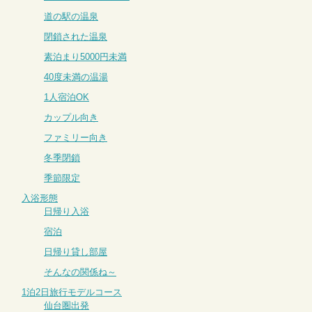
道の駅の温泉
閉鎖された温泉
素泊まり5000円未満
40度未満の温湯
1人宿泊OK
カップル向き
ファミリー向き
冬季閉鎖
季節限定
入浴形態
日帰り入浴
宿泊
日帰り貸し部屋
そんなの関係ね～
1泊2日旅行モデルコース
仙台圏出発