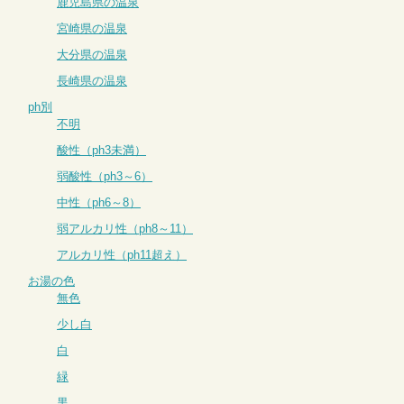
鹿児島県の温泉
宮崎県の温泉
大分県の温泉
長崎県の温泉
ph別
不明
酸性（ph3未満）
弱酸性（ph3～6）
中性（ph6～8）
弱アルカリ性（ph8～11）
アルカリ性（ph11超え）
お湯の色
無色
少し白
白
緑
黒