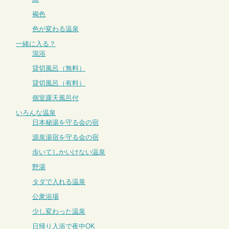
褐色
色が変わる温泉
一緒に入る？
混浴
貸切風呂（無料）
貸切風呂（有料）
個室露天風呂付
いろんな温泉
日本秘湯を守る会の宿
源泉湯宿を守る会の宿
歩いてしかいけない温泉
野湯
タダで入れる温泉
公衆浴場
少し変わった温泉
日帰り入浴で夜中OK