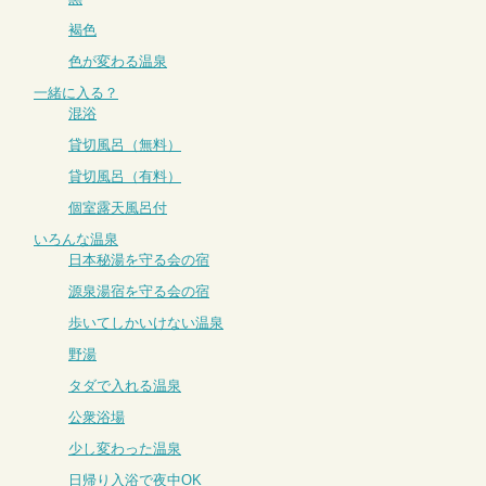
褐色
色が変わる温泉
一緒に入る？
混浴
貸切風呂（無料）
貸切風呂（有料）
個室露天風呂付
いろんな温泉
日本秘湯を守る会の宿
源泉湯宿を守る会の宿
歩いてしかいけない温泉
野湯
タダで入れる温泉
公衆浴場
少し変わった温泉
日帰り入浴で夜中OK