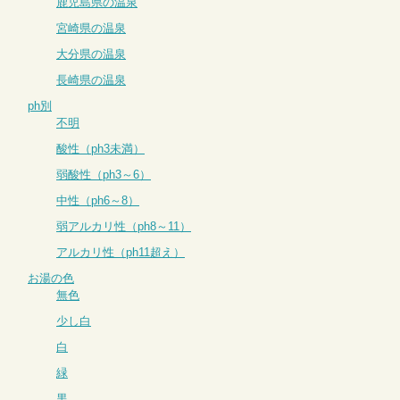
鹿児島県の温泉
宮崎県の温泉
大分県の温泉
長崎県の温泉
ph別
不明
酸性（ph3未満）
弱酸性（ph3～6）
中性（ph6～8）
弱アルカリ性（ph8～11）
アルカリ性（ph11超え）
お湯の色
無色
少し白
白
緑
黒