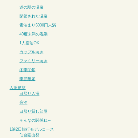
道の駅の温泉
閉鎖された温泉
素泊まり5000円未満
40度未満の温湯
1人宿泊OK
カップル向き
ファミリー向き
冬季閉鎖
季節限定
入浴形態
日帰り入浴
宿泊
日帰り貸し部屋
そんなの関係ね～
1泊2日旅行モデルコース
仙台圏出発