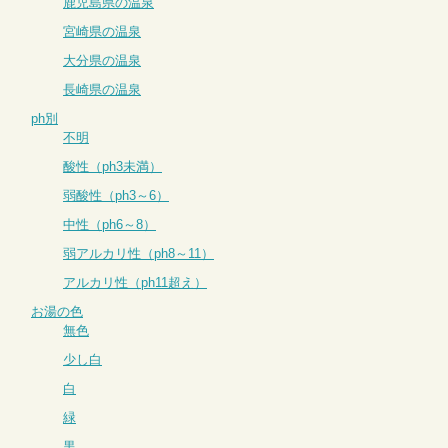
鹿児島県の温泉
宮崎県の温泉
大分県の温泉
長崎県の温泉
ph別
不明
酸性（ph3未満）
弱酸性（ph3～6）
中性（ph6～8）
弱アルカリ性（ph8～11）
アルカリ性（ph11超え）
お湯の色
無色
少し白
白
緑
黒