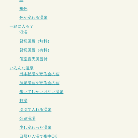
褐色
色が変わる温泉
一緒に入る？
混浴
貸切風呂（無料）
貸切風呂（有料）
個室露天風呂付
いろんな温泉
日本秘湯を守る会の宿
源泉湯宿を守る会の宿
歩いてしかいけない温泉
野湯
タダで入れる温泉
公衆浴場
少し変わった温泉
日帰り入浴で夜中OK