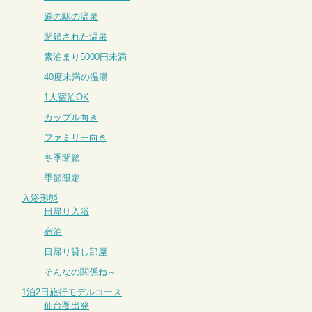
道の駅の温泉
閉鎖された温泉
素泊まり5000円未満
40度未満の温湯
1人宿泊OK
カップル向き
ファミリー向き
冬季閉鎖
季節限定
入浴形態
日帰り入浴
宿泊
日帰り貸し部屋
そんなの関係ね～
1泊2日旅行モデルコース
仙台圏出発