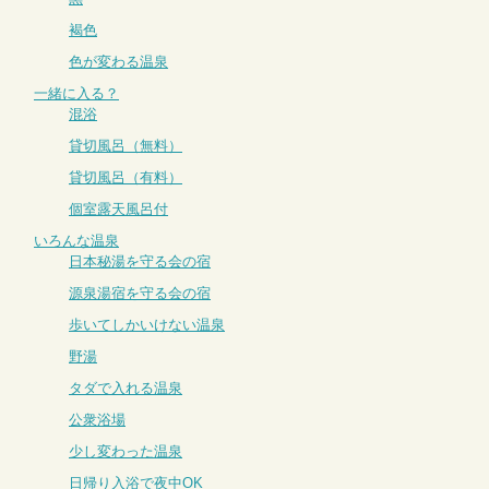
褐色
色が変わる温泉
一緒に入る？
混浴
貸切風呂（無料）
貸切風呂（有料）
個室露天風呂付
いろんな温泉
日本秘湯を守る会の宿
源泉湯宿を守る会の宿
歩いてしかいけない温泉
野湯
タダで入れる温泉
公衆浴場
少し変わった温泉
日帰り入浴で夜中OK