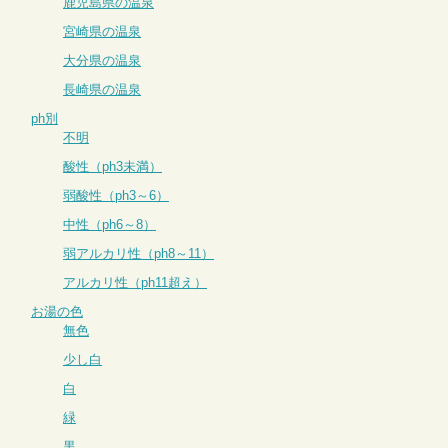
鹿児島県の温泉
宮崎県の温泉
大分県の温泉
長崎県の温泉
ph別
不明
酸性（ph3未満）
弱酸性（ph3～6）
中性（ph6～8）
弱アルカリ性（ph8～11）
アルカリ性（ph11超え）
お湯の色
無色
少し白
白
緑
黒