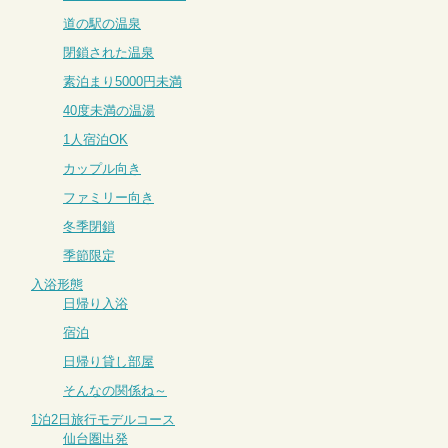
道の駅の温泉
閉鎖された温泉
素泊まり5000円未満
40度未満の温湯
1人宿泊OK
カップル向き
ファミリー向き
冬季閉鎖
季節限定
入浴形態
日帰り入浴
宿泊
日帰り貸し部屋
そんなの関係ね～
1泊2日旅行モデルコース
仙台圏出発