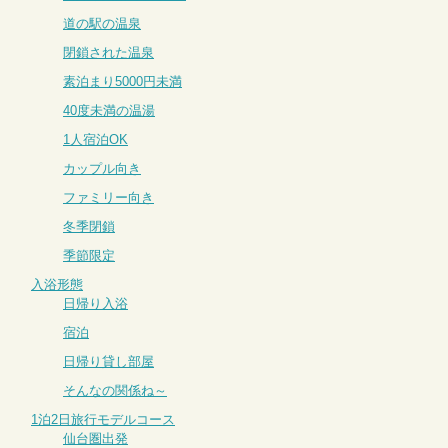
道の駅の温泉
閉鎖された温泉
素泊まり5000円未満
40度未満の温湯
1人宿泊OK
カップル向き
ファミリー向き
冬季閉鎖
季節限定
入浴形態
日帰り入浴
宿泊
日帰り貸し部屋
そんなの関係ね～
1泊2日旅行モデルコース
仙台圏出発