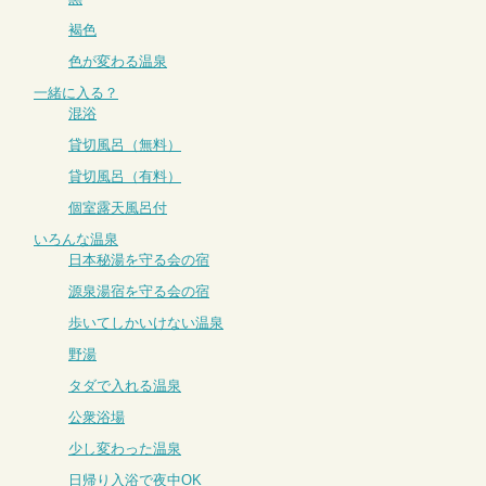
褐色
色が変わる温泉
一緒に入る？
混浴
貸切風呂（無料）
貸切風呂（有料）
個室露天風呂付
いろんな温泉
日本秘湯を守る会の宿
源泉湯宿を守る会の宿
歩いてしかいけない温泉
野湯
タダで入れる温泉
公衆浴場
少し変わった温泉
日帰り入浴で夜中OK