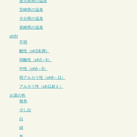
鹿児島県の温泉
宮崎県の温泉
大分県の温泉
長崎県の温泉
ph別
不明
酸性（ph3未満）
弱酸性（ph3～6）
中性（ph6～8）
弱アルカリ性（ph8～11）
アルカリ性（ph11超え）
お湯の色
無色
少し白
白
緑
黒