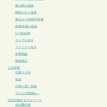
道の駅の温泉
閉鎖された温泉
素泊まり5000円未満
40度未満の温湯
1人宿泊OK
カップル向き
ファミリー向き
冬季閉鎖
季節限定
入浴形態
日帰り入浴
宿泊
日帰り貸し部屋
そんなの関係ね～
1泊2日旅行モデルコース
仙台圏出発