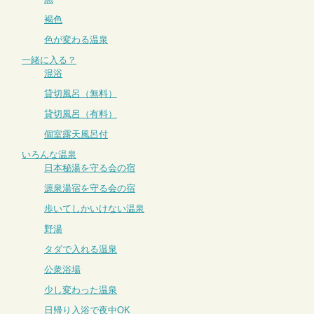
褐色
色が変わる温泉
一緒に入る？
混浴
貸切風呂（無料）
貸切風呂（有料）
個室露天風呂付
いろんな温泉
日本秘湯を守る会の宿
源泉湯宿を守る会の宿
歩いてしかいけない温泉
野湯
タダで入れる温泉
公衆浴場
少し変わった温泉
日帰り入浴で夜中OK