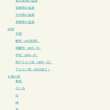
鹿児島県の温泉
宮崎県の温泉
大分県の温泉
長崎県の温泉
ph別
不明
酸性（ph3未満）
弱酸性（ph3～6）
中性（ph6～8）
弱アルカリ性（ph8～11）
アルカリ性（ph11超え）
お湯の色
無色
少し白
白
緑
黒