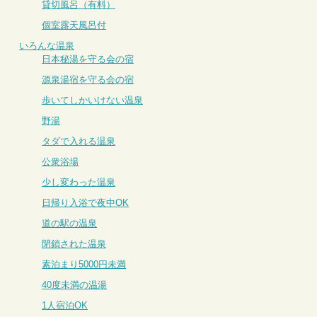
貸切風呂（有料）
個室露天風呂付
いろんな温泉
日本秘湯を守る会の宿
源泉湯宿を守る会の宿
歩いてしかいけない温泉
野湯
タダで入れる温泉
公衆浴場
少し変わった温泉
日帰り入浴で夜中OK
道の駅の温泉
閉鎖された温泉
素泊まり5000円未満
40度未満の温湯
1人宿泊OK