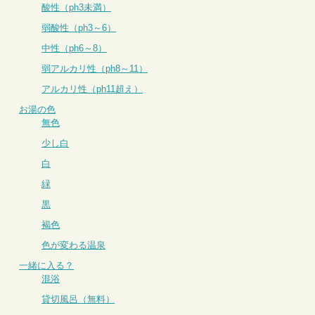
酸性（ph3未満）
弱酸性（ph3～6）
中性（ph6～8）
弱アルカリ性（ph8～11）
アルカリ性（ph11超え）
お湯の色
無色
少し白
白
緑
黒
褐色
色が変わる温泉
一緒に入る？
混浴
貸切風呂（無料）