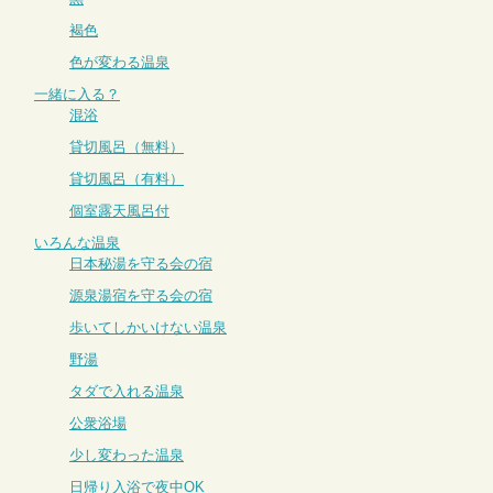
褐色
色が変わる温泉
一緒に入る？
混浴
貸切風呂（無料）
貸切風呂（有料）
個室露天風呂付
いろんな温泉
日本秘湯を守る会の宿
源泉湯宿を守る会の宿
歩いてしかいけない温泉
野湯
タダで入れる温泉
公衆浴場
少し変わった温泉
日帰り入浴で夜中OK