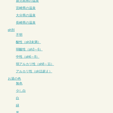
鹿児島県の温泉
宮崎県の温泉
大分県の温泉
長崎県の温泉
ph別
不明
酸性（ph3未満）
弱酸性（ph3～6）
中性（ph6～8）
弱アルカリ性（ph8～11）
アルカリ性（ph11超え）
お湯の色
無色
少し白
白
緑
黒