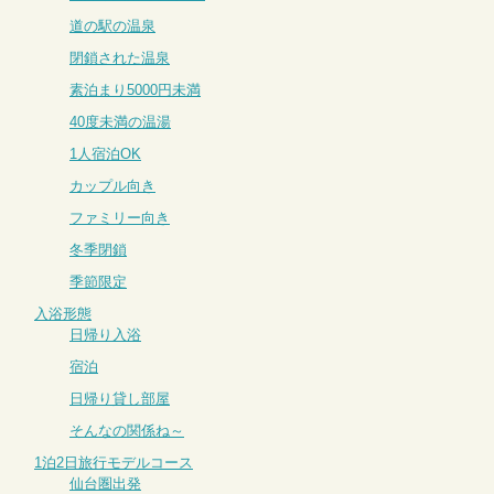
道の駅の温泉
閉鎖された温泉
素泊まり5000円未満
40度未満の温湯
1人宿泊OK
カップル向き
ファミリー向き
冬季閉鎖
季節限定
入浴形態
日帰り入浴
宿泊
日帰り貸し部屋
そんなの関係ね～
1泊2日旅行モデルコース
仙台圏出発