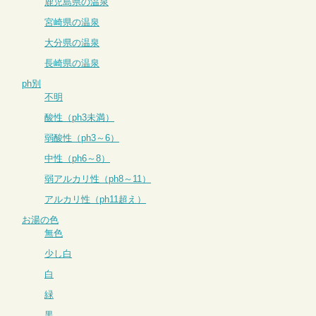
鹿児島県の温泉
宮崎県の温泉
大分県の温泉
長崎県の温泉
ph別
不明
酸性（ph3未満）
弱酸性（ph3～6）
中性（ph6～8）
弱アルカリ性（ph8～11）
アルカリ性（ph11超え）
お湯の色
無色
少し白
白
緑
黒