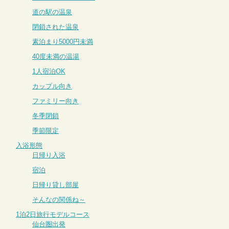
道の駅の温泉
閉鎖された温泉
素泊まり5000円未満
40度未満の温湯
1人宿泊OK
カップル向き
ファミリー向き
冬季閉鎖
季節限定
入浴形態
日帰り入浴
宿泊
日帰り貸し部屋
そんなの関係ね～
1泊2日旅行モデルコース
仙台圏出発