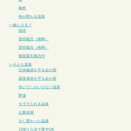
褐色
色が変わる温泉
一緒に入る？
混浴
貸切風呂（無料）
貸切風呂（有料）
個室露天風呂付
いろんな温泉
日本秘湯を守る会の宿
源泉湯宿を守る会の宿
歩いてしかいけない温泉
野湯
タダで入れる温泉
公衆浴場
少し変わった温泉
日帰り入浴で夜中OK