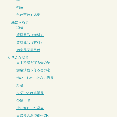
褐色
色が変わる温泉
一緒に入る？
混浴
貸切風呂（無料）
貸切風呂（有料）
個室露天風呂付
いろんな温泉
日本秘湯を守る会の宿
源泉湯宿を守る会の宿
歩いてしかいけない温泉
野湯
タダで入れる温泉
公衆浴場
少し変わった温泉
日帰り入浴で夜中OK