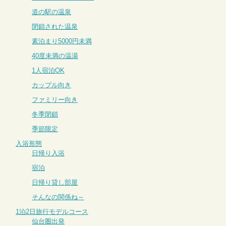
道の駅の温泉
閉鎖された温泉
素泊まり5000円未満
40度未満の温湯
1人宿泊OK
カップル向き
ファミリー向き
冬季閉鎖
季節限定
入浴形態
日帰り入浴
宿泊
日帰り貸し部屋
そんなの関係ね～
1泊2日旅行モデルコース
仙台圏出発