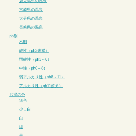
鹿児島県の温泉
宮崎県の温泉
大分県の温泉
長崎県の温泉
ph別
不明
酸性（ph3未満）
弱酸性（ph3～6）
中性（ph6～8）
弱アルカリ性（ph8～11）
アルカリ性（ph11超え）
お湯の色
無色
少し白
白
緑
黒