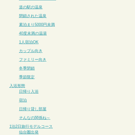
道の駅の温泉
閉鎖された温泉
素泊まり5000円未満
40度未満の温湯
1人宿泊OK
カップル向き
ファミリー向き
冬季閉鎖
季節限定
入浴形態
日帰り入浴
宿泊
日帰り貸し部屋
そんなの関係ね～
1泊2日旅行モデルコース
仙台圏出発