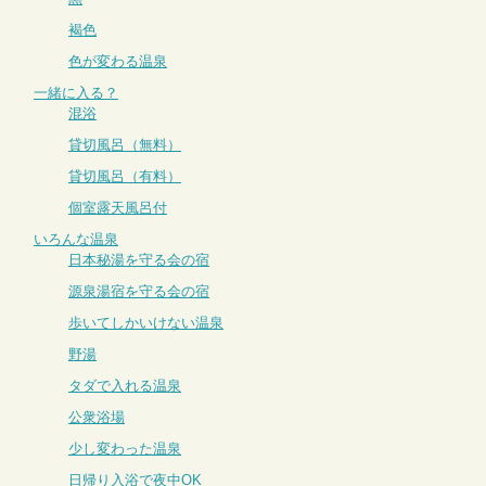
褐色
色が変わる温泉
一緒に入る？
混浴
貸切風呂（無料）
貸切風呂（有料）
個室露天風呂付
いろんな温泉
日本秘湯を守る会の宿
源泉湯宿を守る会の宿
歩いてしかいけない温泉
野湯
タダで入れる温泉
公衆浴場
少し変わった温泉
日帰り入浴で夜中OK