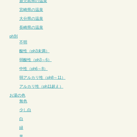
鹿児島県の温泉
宮崎県の温泉
大分県の温泉
長崎県の温泉
ph別
不明
酸性（ph3未満）
弱酸性（ph3～6）
中性（ph6～8）
弱アルカリ性（ph8～11）
アルカリ性（ph11超え）
お湯の色
無色
少し白
白
緑
黒