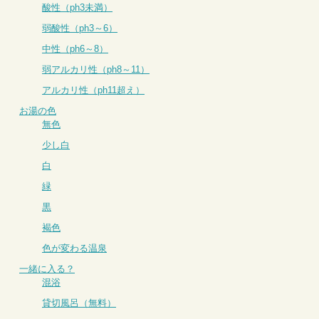
酸性（ph3未満）
弱酸性（ph3～6）
中性（ph6～8）
弱アルカリ性（ph8～11）
アルカリ性（ph11超え）
お湯の色
無色
少し白
白
緑
黒
褐色
色が変わる温泉
一緒に入る？
混浴
貸切風呂（無料）