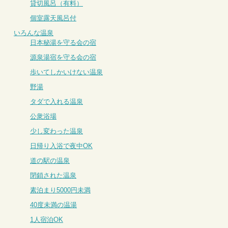
貸切風呂（有料）
個室露天風呂付
いろんな温泉
日本秘湯を守る会の宿
源泉湯宿を守る会の宿
歩いてしかいけない温泉
野湯
タダで入れる温泉
公衆浴場
少し変わった温泉
日帰り入浴で夜中OK
道の駅の温泉
閉鎖された温泉
素泊まり5000円未満
40度未満の温湯
1人宿泊OK