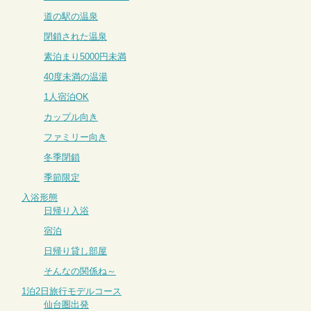
道の駅の温泉
閉鎖された温泉
素泊まり5000円未満
40度未満の温湯
1人宿泊OK
カップル向き
ファミリー向き
冬季閉鎖
季節限定
入浴形態
日帰り入浴
宿泊
日帰り貸し部屋
そんなの関係ね～
1泊2日旅行モデルコース
仙台圏出発