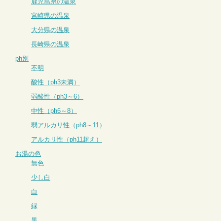
鹿児島県の温泉
宮崎県の温泉
大分県の温泉
長崎県の温泉
ph別
不明
酸性（ph3未満）
弱酸性（ph3～6）
中性（ph6～8）
弱アルカリ性（ph8～11）
アルカリ性（ph11超え）
お湯の色
無色
少し白
白
緑
黒