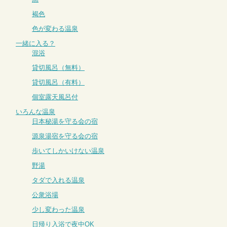
褐色
色が変わる温泉
一緒に入る？
混浴
貸切風呂（無料）
貸切風呂（有料）
個室露天風呂付
いろんな温泉
日本秘湯を守る会の宿
源泉湯宿を守る会の宿
歩いてしかいけない温泉
野湯
タダで入れる温泉
公衆浴場
少し変わった温泉
日帰り入浴で夜中OK