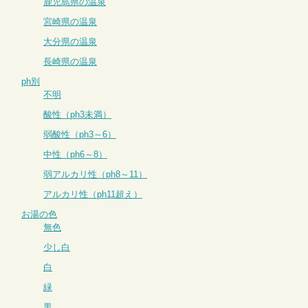
鹿児島県の温泉
宮崎県の温泉
大分県の温泉
長崎県の温泉
ph別
不明
酸性（ph3未満）
弱酸性（ph3～6）
中性（ph6～8）
弱アルカリ性（ph8～11）
アルカリ性（ph11超え）
お湯の色
無色
少し白
白
緑
黒