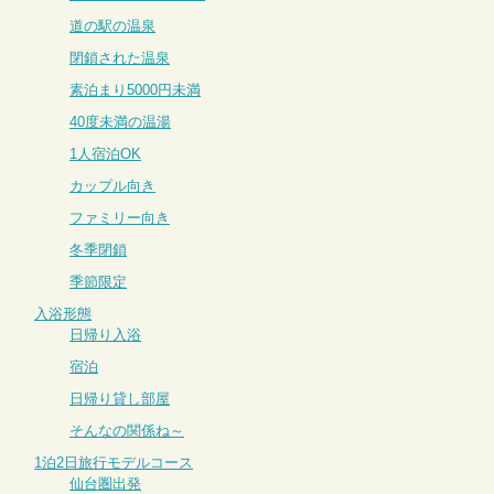
道の駅の温泉
閉鎖された温泉
素泊まり5000円未満
40度未満の温湯
1人宿泊OK
カップル向き
ファミリー向き
冬季閉鎖
季節限定
入浴形態
日帰り入浴
宿泊
日帰り貸し部屋
そんなの関係ね～
1泊2日旅行モデルコース
仙台圏出発