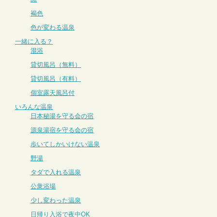
褐色
色が変わる温泉
一緒に入る？
混浴
貸切風呂（無料）
貸切風呂（有料）
個室露天風呂付
いろんな温泉
日本秘湯を守る会の宿
源泉湯宿を守る会の宿
歩いてしかいけない温泉
野湯
タダで入れる温泉
公衆浴場
少し変わった温泉
日帰り入浴で夜中OK