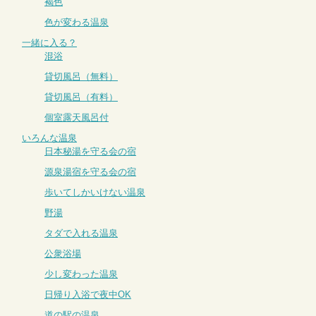
褐色
色が変わる温泉
一緒に入る？
混浴
貸切風呂（無料）
貸切風呂（有料）
個室露天風呂付
いろんな温泉
日本秘湯を守る会の宿
源泉湯宿を守る会の宿
歩いてしかいけない温泉
野湯
タダで入れる温泉
公衆浴場
少し変わった温泉
日帰り入浴で夜中OK
道の駅の温泉