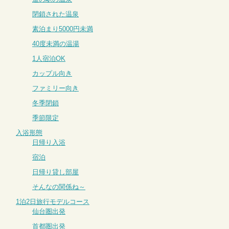
閉鎖された温泉
素泊まり5000円未満
40度未満の温湯
1人宿泊OK
カップル向き
ファミリー向き
冬季閉鎖
季節限定
入浴形態
日帰り入浴
宿泊
日帰り貸し部屋
そんなの関係ね～
1泊2日旅行モデルコース
仙台圏出発
首都圏出発