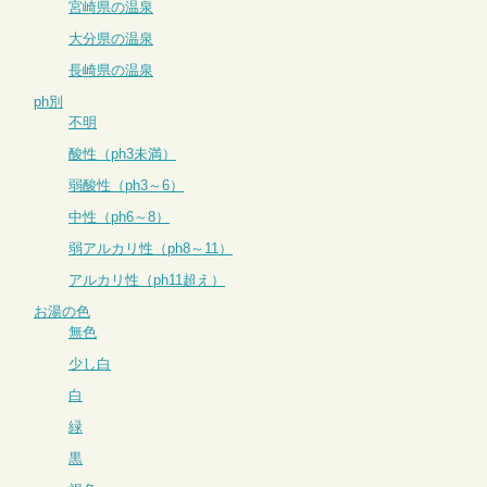
宮崎県の温泉
大分県の温泉
長崎県の温泉
ph別
不明
酸性（ph3未満）
弱酸性（ph3～6）
中性（ph6～8）
弱アルカリ性（ph8～11）
アルカリ性（ph11超え）
お湯の色
無色
少し白
白
緑
黒