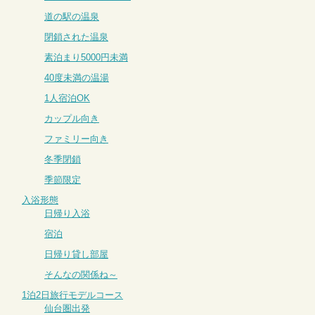
道の駅の温泉
閉鎖された温泉
素泊まり5000円未満
40度未満の温湯
1人宿泊OK
カップル向き
ファミリー向き
冬季閉鎖
季節限定
入浴形態
日帰り入浴
宿泊
日帰り貸し部屋
そんなの関係ね～
1泊2日旅行モデルコース
仙台圏出発