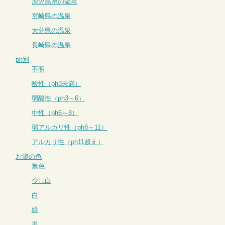
鹿児島県の温泉
宮崎県の温泉
大分県の温泉
長崎県の温泉
ph別
不明
酸性（ph3未満）
弱酸性（ph3～6）
中性（ph6～8）
弱アルカリ性（ph8～11）
アルカリ性（ph11超え）
お湯の色
無色
少し白
白
緑
黒