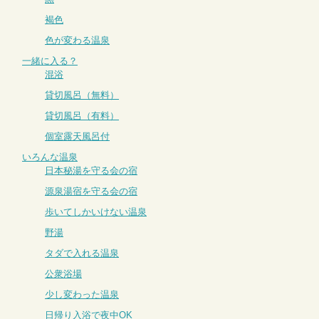
褐色
色が変わる温泉
一緒に入る？
混浴
貸切風呂（無料）
貸切風呂（有料）
個室露天風呂付
いろんな温泉
日本秘湯を守る会の宿
源泉湯宿を守る会の宿
歩いてしかいけない温泉
野湯
タダで入れる温泉
公衆浴場
少し変わった温泉
日帰り入浴で夜中OK