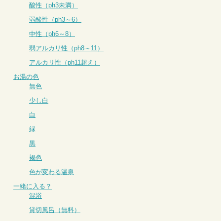
酸性（ph3未満）
弱酸性（ph3～6）
中性（ph6～8）
弱アルカリ性（ph8～11）
アルカリ性（ph11超え）
お湯の色
無色
少し白
白
緑
黒
褐色
色が変わる温泉
一緒に入る？
混浴
貸切風呂（無料）