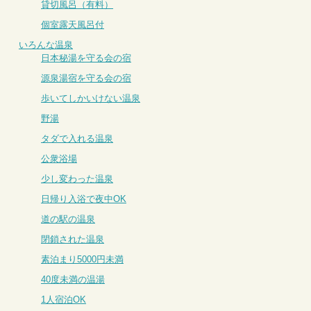
貸切風呂（有料）
個室露天風呂付
いろんな温泉
日本秘湯を守る会の宿
源泉湯宿を守る会の宿
歩いてしかいけない温泉
野湯
タダで入れる温泉
公衆浴場
少し変わった温泉
日帰り入浴で夜中OK
道の駅の温泉
閉鎖された温泉
素泊まり5000円未満
40度未満の温湯
1人宿泊OK