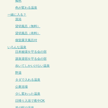
褐色
色が変わる温泉
一緒に入る？
混浴
貸切風呂（無料）
貸切風呂（有料）
個室露天風呂付
いろんな温泉
日本秘湯を守る会の宿
源泉湯宿を守る会の宿
歩いてしかいけない温泉
野湯
タダで入れる温泉
公衆浴場
少し変わった温泉
日帰り入浴で夜中OK
道の駅の温泉