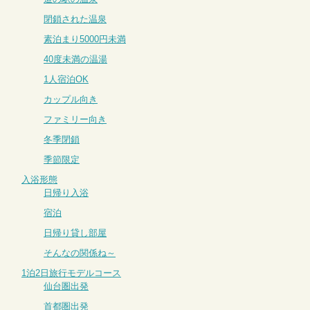
閉鎖された温泉
素泊まり5000円未満
40度未満の温湯
1人宿泊OK
カップル向き
ファミリー向き
冬季閉鎖
季節限定
入浴形態
日帰り入浴
宿泊
日帰り貸し部屋
そんなの関係ね～
1泊2日旅行モデルコース
仙台圏出発
首都圏出発