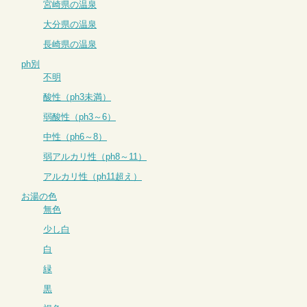
宮崎県の温泉
大分県の温泉
長崎県の温泉
ph別
不明
酸性（ph3未満）
弱酸性（ph3～6）
中性（ph6～8）
弱アルカリ性（ph8～11）
アルカリ性（ph11超え）
お湯の色
無色
少し白
白
緑
黒