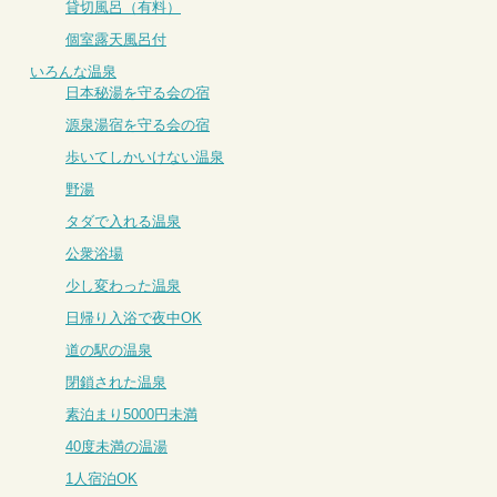
貸切風呂（有料）
個室露天風呂付
いろんな温泉
日本秘湯を守る会の宿
源泉湯宿を守る会の宿
歩いてしかいけない温泉
野湯
タダで入れる温泉
公衆浴場
少し変わった温泉
日帰り入浴で夜中OK
道の駅の温泉
閉鎖された温泉
素泊まり5000円未満
40度未満の温湯
1人宿泊OK