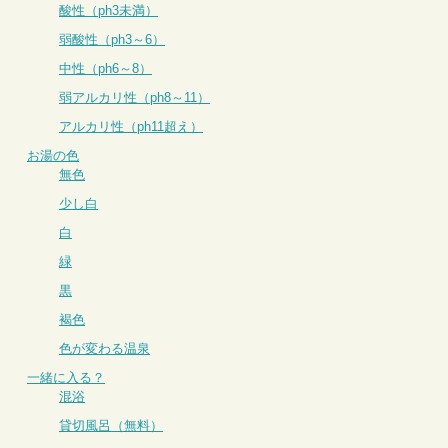
酸性（ph3未満）
弱酸性（ph3～6）
中性（ph6～8）
弱アルカリ性（ph8～11）
アルカリ性（ph11超え）
お湯の色
無色
少し白
白
緑
黒
褐色
色が変わる温泉
一緒に入る？
混浴
貸切風呂（無料）