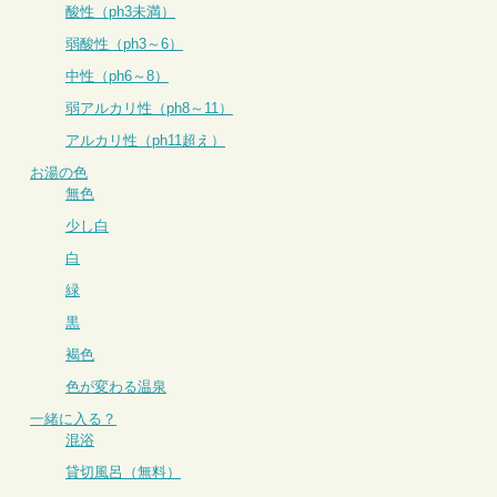
酸性（ph3未満）
弱酸性（ph3～6）
中性（ph6～8）
弱アルカリ性（ph8～11）
アルカリ性（ph11超え）
お湯の色
無色
少し白
白
緑
黒
褐色
色が変わる温泉
一緒に入る？
混浴
貸切風呂（無料）