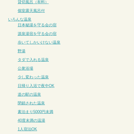
貸切風呂（有料）
個室露天風呂付
いろんな温泉
日本秘湯を守る会の宿
源泉湯宿を守る会の宿
歩いてしかいけない温泉
野湯
タダで入れる温泉
公衆浴場
少し変わった温泉
日帰り入浴で夜中OK
道の駅の温泉
閉鎖された温泉
素泊まり5000円未満
40度未満の温湯
1人宿泊OK