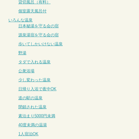
貸切風呂（有料）
個室露天風呂付
いろんな温泉
日本秘湯を守る会の宿
源泉湯宿を守る会の宿
歩いてしかいけない温泉
野湯
タダで入れる温泉
公衆浴場
少し変わった温泉
日帰り入浴で夜中OK
道の駅の温泉
閉鎖された温泉
素泊まり5000円未満
40度未満の温湯
1人宿泊OK