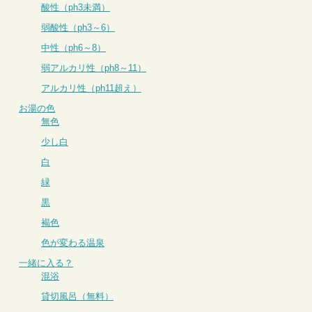
酸性（ph3未満）
弱酸性（ph3～6）
中性（ph6～8）
弱アルカリ性（ph8～11）
アルカリ性（ph11超え）
お湯の色
無色
少し白
白
緑
黒
褐色
色が変わる温泉
一緒に入る？
混浴
貸切風呂（無料）