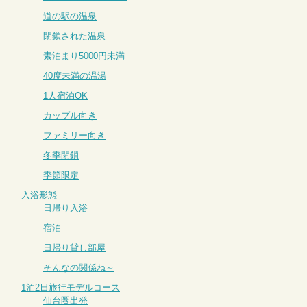
道の駅の温泉
閉鎖された温泉
素泊まり5000円未満
40度未満の温湯
1人宿泊OK
カップル向き
ファミリー向き
冬季閉鎖
季節限定
入浴形態
日帰り入浴
宿泊
日帰り貸し部屋
そんなの関係ね～
1泊2日旅行モデルコース
仙台圏出発