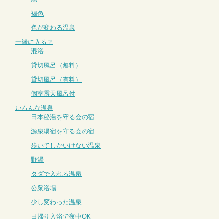
褐色
色が変わる温泉
一緒に入る？
混浴
貸切風呂（無料）
貸切風呂（有料）
個室露天風呂付
いろんな温泉
日本秘湯を守る会の宿
源泉湯宿を守る会の宿
歩いてしかいけない温泉
野湯
タダで入れる温泉
公衆浴場
少し変わった温泉
日帰り入浴で夜中OK