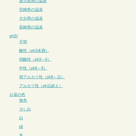
鹿児島県の温泉
宮崎県の温泉
大分県の温泉
長崎県の温泉
ph別
不明
酸性（ph3未満）
弱酸性（ph3～6）
中性（ph6～8）
弱アルカリ性（ph8～11）
アルカリ性（ph11超え）
お湯の色
無色
少し白
白
緑
黒