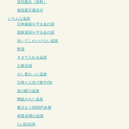
貸切風呂（有料）
個室露天風呂付
いろんな温泉
日本秘湯を守る会の宿
源泉湯宿を守る会の宿
歩いてしかいけない温泉
野湯
タダで入れる温泉
公衆浴場
少し変わった温泉
日帰り入浴で夜中OK
道の駅の温泉
閉鎖された温泉
素泊まり5000円未満
40度未満の温湯
1人宿泊OK