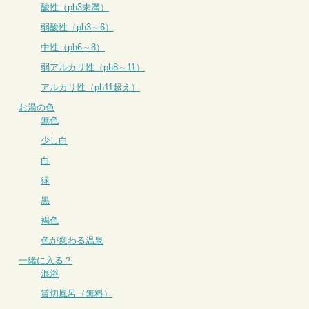
酸性（ph3未満）
弱酸性（ph3～6）
中性（ph6～8）
弱アルカリ性（ph8～11）
アルカリ性（ph11超え）
お湯の色
無色
少し白
白
緑
黒
褐色
色が変わる温泉
一緒に入る？
混浴
貸切風呂（無料）