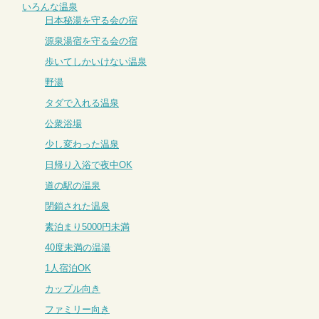
いろんな温泉
日本秘湯を守る会の宿
源泉湯宿を守る会の宿
歩いてしかいけない温泉
野湯
タダで入れる温泉
公衆浴場
少し変わった温泉
日帰り入浴で夜中OK
道の駅の温泉
閉鎖された温泉
素泊まり5000円未満
40度未満の温湯
1人宿泊OK
カップル向き
ファミリー向き