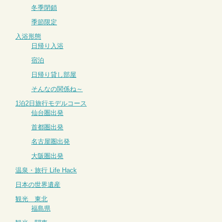
冬季閉鎖
季節限定
入浴形態
日帰り入浴
宿泊
日帰り貸し部屋
そんなの関係ね～
1泊2日旅行モデルコース
仙台圏出発
首都圏出発
名古屋圏出発
大阪圏出発
温泉・旅行 Life Hack
日本の世界遺産
観光 東北
福島県