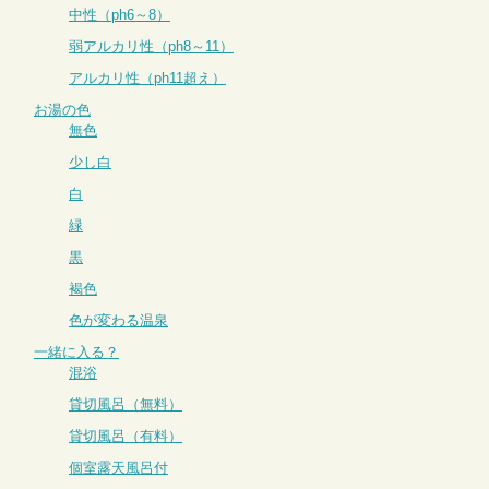
中性（ph6～8）
弱アルカリ性（ph8～11）
アルカリ性（ph11超え）
お湯の色
無色
少し白
白
緑
黒
褐色
色が変わる温泉
一緒に入る？
混浴
貸切風呂（無料）
貸切風呂（有料）
個室露天風呂付