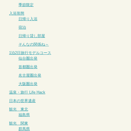
季節限定
入浴形態
日帰り入浴
宿泊
日帰り貸し部屋
そんなの関係ね～
1泊2日旅行モデルコース
仙台圏出発
首都圏出発
名古屋圏出発
大阪圏出発
温泉・旅行 Life Hack
日本の世界遺産
観光 東北
福島県
観光 関東
群馬県