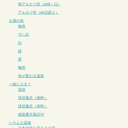
弱アルカリ性（ph8～11）
アルカリ性（ph11超え）
お湯の色
無色
少し白
白
緑
黒
褐色
色が変わる温泉
一緒に入る？
混浴
貸切風呂（無料）
貸切風呂（有料）
個室露天風呂付
いろんな温泉