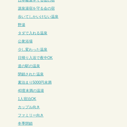
日本秘湯を守る会の宿
源泉湯宿を守る会の宿
歩いてしかいけない温泉
野湯
タダで入れる温泉
公衆浴場
少し変わった温泉
日帰り入浴で夜中OK
道の駅の温泉
閉鎖された温泉
素泊まり5000円未満
40度未満の温湯
1人宿泊OK
カップル向き
ファミリー向き
冬季閉鎖