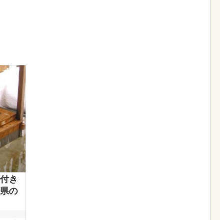
付き
県の