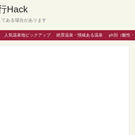
Hack
してある場合があります
人気温泉地ピックアップ
絶景温泉・情緒ある温泉
ph別（酸性