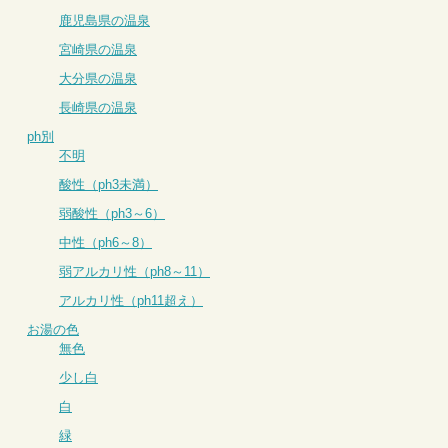
鹿児島県の温泉
宮崎県の温泉
大分県の温泉
長崎県の温泉
ph別
不明
酸性（ph3未満）
弱酸性（ph3～6）
中性（ph6～8）
弱アルカリ性（ph8～11）
アルカリ性（ph11超え）
お湯の色
無色
少し白
白
緑