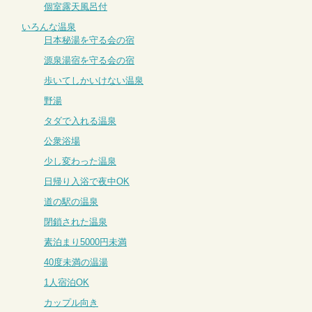
個室露天風呂付
いろんな温泉
日本秘湯を守る会の宿
源泉湯宿を守る会の宿
歩いてしかいけない温泉
野湯
タダで入れる温泉
公衆浴場
少し変わった温泉
日帰り入浴で夜中OK
道の駅の温泉
閉鎖された温泉
素泊まり5000円未満
40度未満の温湯
1人宿泊OK
カップル向き