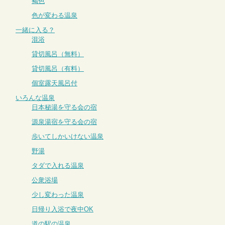
褐色
色が変わる温泉
一緒に入る？
混浴
貸切風呂（無料）
貸切風呂（有料）
個室露天風呂付
いろんな温泉
日本秘湯を守る会の宿
源泉湯宿を守る会の宿
歩いてしかいけない温泉
野湯
タダで入れる温泉
公衆浴場
少し変わった温泉
日帰り入浴で夜中OK
道の駅の温泉