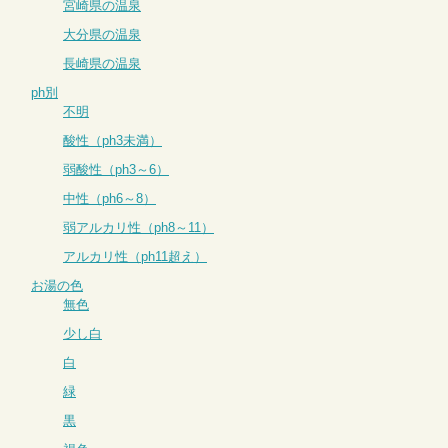
宮崎県の温泉
大分県の温泉
長崎県の温泉
ph別
不明
酸性（ph3未満）
弱酸性（ph3～6）
中性（ph6～8）
弱アルカリ性（ph8～11）
アルカリ性（ph11超え）
お湯の色
無色
少し白
白
緑
黒