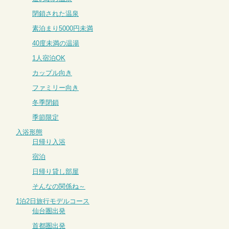
閉鎖された温泉
素泊まり5000円未満
40度未満の温湯
1人宿泊OK
カップル向き
ファミリー向き
冬季閉鎖
季節限定
入浴形態
日帰り入浴
宿泊
日帰り貸し部屋
そんなの関係ね～
1泊2日旅行モデルコース
仙台圏出発
首都圏出発