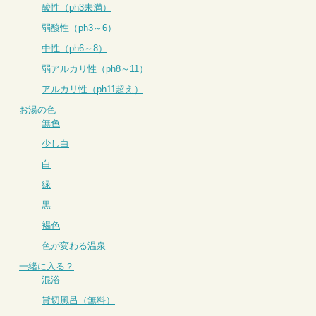
酸性（ph3未満）
弱酸性（ph3～6）
中性（ph6～8）
弱アルカリ性（ph8～11）
アルカリ性（ph11超え）
お湯の色
無色
少し白
白
緑
黒
褐色
色が変わる温泉
一緒に入る？
混浴
貸切風呂（無料）