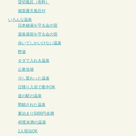
貸切風呂（有料）
個室露天風呂付
いろんな温泉
日本秘湯を守る会の宿
源泉湯宿を守る会の宿
歩いてしかいけない温泉
野湯
タダで入れる温泉
公衆浴場
少し変わった温泉
日帰り入浴で夜中OK
道の駅の温泉
閉鎖された温泉
素泊まり5000円未満
40度未満の温湯
1人宿泊OK