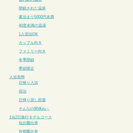
閉鎖された温泉
素泊まり5000円未満
40度未満の温湯
1人宿泊OK
カップル向き
ファミリー向き
冬季閉鎖
季節限定
入浴形態
日帰り入浴
宿泊
日帰り貸し部屋
そんなの関係ね～
1泊2日旅行モデルコース
仙台圏出発
首都圏出発