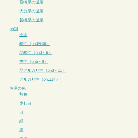
宮崎県の温泉
大分県の温泉
長崎県の温泉
ph別
不明
酸性（ph3未満）
弱酸性（ph3～6）
中性（ph6～8）
弱アルカリ性（ph8～11）
アルカリ性（ph11超え）
お湯の色
無色
少し白
白
緑
黒