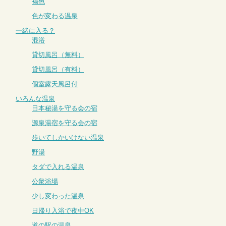
褐色
色が変わる温泉
一緒に入る？
混浴
貸切風呂（無料）
貸切風呂（有料）
個室露天風呂付
いろんな温泉
日本秘湯を守る会の宿
源泉湯宿を守る会の宿
歩いてしかいけない温泉
野湯
タダで入れる温泉
公衆浴場
少し変わった温泉
日帰り入浴で夜中OK
道の駅の温泉